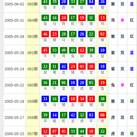
43
39
20
33
17
04
26
2005-06-02
065期
猴
双
蓝
兔
羊
虎
牛
蛇
马
猴
43
16
24
17
19
11
13
2005-05-31
064期
鸡
单
红
兔
马
狗
蛇
兔
猪
鸡
46
23
28
17
26
22
02
2005-05-28
063期
猴
双
红
鼠
猪
马
蛇
猴
鼠
猴
45
33
49
43
12
39
10
2005-05-26
062期
鼠
双
蓝
牛
牛
鸡
兔
狗
羊
鼠
22
11
42
23
01
18
10
2005-05-24
061期
鼠
双
蓝
鼠
猪
龙
猪
鸡
龙
鼠
16
21
06
10
20
05
19
2005-05-22
060期
兔
单
红
马
牛
龙
鼠
虎
蛇
兔
31
16
47
18
34
23
38
2005-05-19
059期
猴
双
绿
兔
马
猪
龙
鼠
猪
猴
39
14
17
42
32
03
08
2005-05-17
058期
虎
双
红
羊
猴
蛇
龙
虎
羊
虎
12
07
45
33
44
18
32
2005-05-15
057期
虎
双
绿