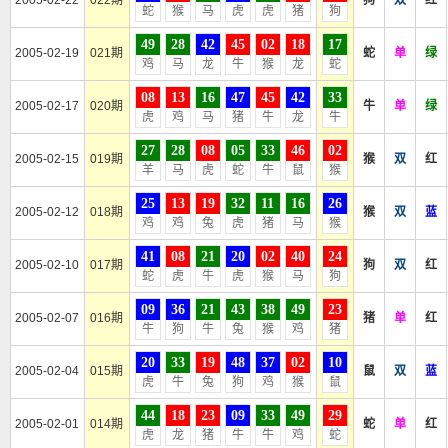
2005-02-22
022期
狗
双
红
蛇
猴
马
虎
虎
猪
狗
49
28
42
45
02
18
17
2005-02-19
021期
蛇
单
绿
鸡
马
龙
牛
猴
龙
蛇
08
13
16
47
45
42
33
2005-02-17
020期
牛
单
绿
虎
鸡
马
猪
牛
龙
牛
27
28
08
05
33
46
02
2005-02-15
019期
猴
双
红
羊
马
虎
蛇
牛
鼠
猴
25
13
19
32
11
16
26
2005-02-12
018期
猴
双
蓝
鸡
鸡
兔
虎
猪
马
猴
41
08
21
20
02
40
24
2005-02-10
017期
狗
双
红
蛇
虎
牛
虎
猴
马
狗
09
36
21
43
38
49
23
2005-02-07
016期
猪
单
红
牛
狗
牛
兔
猴
鸡
猪
20
33
19
48
37
02
10
2005-02-04
015期
鼠
双
蓝
虎
牛
兔
狗
鸡
猴
鼠
44
18
23
09
33
49
29
2005-02-01
014期
蛇
单
红
虎
龙
猪
牛
牛
鸡
蛇