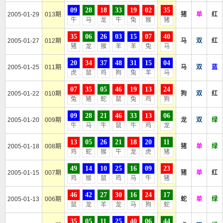
09
28
18
33
19
02
35
2005-01-29
013期
猪
单
红
牛
马
龙
牛
兔
猴
猪
35
06
26
03
15
07
40
2005-01-27
012期
马
双
红
猪
龙
猴
羊
羊
兔
马
20
34
37
48
31
15
04
2005-01-25
011期
马
双
蓝
虎
鼠
鸡
狗
兔
羊
马
07
35
05
46
19
13
24
2005-01-22
010期
狗
双
红
兔
猪
蛇
鼠
兔
鸡
狗
09
28
21
46
33
13
06
2005-01-20
009期
龙
双
绿
牛
马
牛
鼠
牛
鸡
龙
13
05
26
21
18
20
11
2005-01-18
008期
猪
单
绿
鸡
蛇
猴
牛
龙
虎
猪
49
14
10
25
16
09
23
2005-01-15
007期
猪
单
红
鸡
猴
鼠
鸡
马
牛
猪
46
42
27
30
16
24
17
2005-01-13
006期
蛇
单
绿
鼠
龙
羊
龙
马
狗
蛇
35
05
11
25
40
06
44