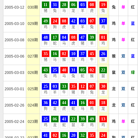
11
31
28
06
03
08
19
2005-03-12
030期
兔
单
红
猪
兔
马
龙
羊
虎
兔
49
24
08
42
03
07
37
2005-03-10
029期
鸡
单
蓝
鸡
狗
虎
龙
羊
兔
鸡
48
17
04
08
47
39
01
2005-03-08
028期
鸡
单
红
狗
蛇
马
虎
猪
羊
鸡
35
16
02
10
37
45
26
2005-03-06
027期
猴
双
蓝
猪
马
猴
鼠
鸡
牛
猴
43
25
40
31
05
02
22
2005-03-03
026期
鼠
双
绿
兔
鸡
马
兔
蛇
猴
鼠
25
03
33
35
12
07
30
2005-03-01
025期
龙
双
红
鸡
羊
牛
猪
狗
兔
龙
36
42
44
41
16
01
18
2005-02-26
024期
龙
双
红
狗
龙
虎
蛇
马
鸡
龙
25
06
41
22
39
49
13
2005-02-24
023期
鸡
单
红
鸡
龙
蛇
鼠
羊
鸡
鸡
41
02
16
20
32
35
24