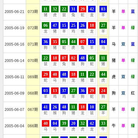
11
32
22
31
29
42
03
2005-06-21
073期
羊
单
蓝
猪
虎
鼠
兔
蛇
龙
羊
06
47
15
25
26
18
27
2005-06-19
072期
羊
单
绿
龙
猪
羊
鸡
猴
龙
羊
36
35
05
44
07
15
04
2005-06-16
071期
马
双
蓝
狗
猪
蛇
虎
兔
羊
马
22
18
07
02
48
05
11
2005-06-14
070期
猪
单
绿
鼠
龙
兔
猴
狗
蛇
猪
29
40
48
18
11
22
44
2005-06-11
069期
虎
双
绿
蛇
马
狗
龙
猪
鼠
虎
03
13
37
27
36
29
24
2005-06-09
068期
狗
双
红
羊
鸡
鸡
羊
狗
蛇
狗
41
26
48
11
18
10
27
2005-06-07
067期
羊
单
绿
蛇
猴
狗
猪
龙
鼠
羊
40
04
39
20
32
42
33
2005-06-04
066期
牛
单
绿
马
马
羊
虎
虎
龙
牛