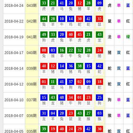
33
21
41
20
12
28
09
2018-04-24
043期
虎
单
蓝
虎
虎
马
兔
猪
羊
虎
44
28
10
14
30
42
35
2018-04-22
042期
鼠
单
红
兔
羊
牛
鸡
蛇
蛇
鼠
49
33
20
40
45
21
43
2018-04-19
041期
龙
单
绿
狗
虎
兔
羊
虎
虎
龙
08
03
16
22
32
28
24
2018-04-17
040期
猪
双
红
兔
猴
羊
牛
兔
羊
猪
40
12
14
36
38
15
42
2018-04-14
039期
蛇
双
蓝
羊
猪
鸡
猪
鸡
猴
蛇
01
11
41
37
02
09
18
2018-04-12
038期
蛇
双
红
狗
鼠
马
狗
鸡
虎
蛇
15
43
48
34
01
23
25
2018-04-10
037期
狗
单
蓝
猴
龙
猪
牛
狗
鼠
狗
31
04
20
23
43
27
03
2018-04-07
036期
猴
单
蓝
龙
羊
兔
鼠
龙
猴
猴
39
19
40
24
29
42
30
2018-04-05
035期
蛇
双
红