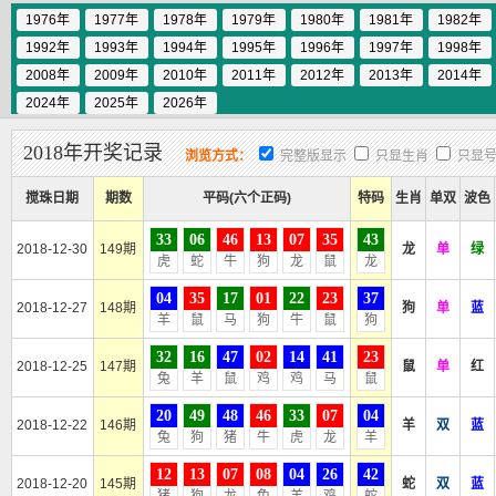
1976年
1977年
1978年
1979年
1980年
1981年
1982年
1992年
1993年
1994年
1995年
1996年
1997年
1998年
2008年
2009年
2010年
2011年
2012年
2013年
2014年
2024年
2025年
2026年
2018年开奖记录
浏览方式：
完整版显示
只显生肖
只显
搅珠日期
期数
平码(六个正码)
特码
生肖
单双
波色
33
06
46
13
07
35
43
2018-12-30
149期
龙
单
绿
虎
蛇
牛
狗
龙
鼠
龙
04
35
17
01
22
23
37
2018-12-27
148期
狗
单
蓝
羊
鼠
马
狗
牛
鼠
狗
32
16
47
02
14
41
23
2018-12-25
147期
鼠
单
红
兔
羊
鼠
鸡
鸡
马
鼠
20
49
48
46
33
07
04
2018-12-22
146期
羊
双
蓝
兔
狗
猪
牛
虎
龙
羊
12
13
07
08
04
26
42
2018-12-20
145期
蛇
双
蓝