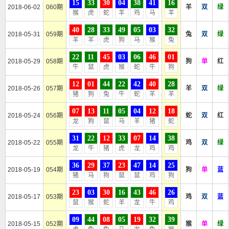
15
33
30
04
38
41
16
2018-06-02
060期
羊
双
绿
猴
虎
蛇
羊
鸡
马
羊
40
28
33
49
05
03
32
2018-05-31
059期
兔
双
绿
羊
羊
虎
狗
马
猴
兔
22
11
45
03
06
46
01
2018-05-29
058期
狗
单
红
牛
鼠
虎
猴
蛇
牛
狗
12
01
44
22
42
40
28
2018-05-26
057期
羊
双
绿
猪
狗
兔
牛
蛇
羊
羊
07
13
11
05
04
12
18
2018-05-24
056期
蛇
双
红
龙
狗
鼠
马
羊
猪
蛇
31
22
12
33
07
14
38
2018-05-22
055期
鸡
双
绿
龙
牛
猪
虎
龙
鸡
鸡
36
29
37
23
47
14
25
2018-05-19
054期
狗
单
蓝
猪
马
狗
鼠
鼠
鸡
狗
23
03
30
16
43
46
26
2018-05-17
053期
鸡
双
蓝
鼠
猴
蛇
羊
龙
牛
鸡
09
44
08
05
19
32
39
2018-05-15
052期
猴
单
绿