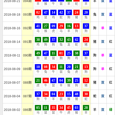
2018-08-21
094期
羊
双
蓝
羊
猴
牛
鼠
羊
蛇
羊
02
47
14
42
37
24
20
2018-08-18
093期
兔
双
蓝
鸡
鼠
鸡
蛇
狗
猪
兔
41
27
09
29
16
13
37
2018-08-16
092期
狗
单
蓝
马
猴
虎
马
羊
狗
狗
38
49
37
32
43
42
24
2018-08-14
091期
猪
双
红
鸡
狗
狗
兔
龙
蛇
猪
49
47
11
01
25
38
37
2018-08-11
090期
狗
单
蓝
狗
鼠
鼠
狗
狗
鸡
狗
10
08
34
11
20
21
13
2018-08-09
089期
狗
单
红
牛
兔
牛
鼠
兔
虎
狗
21
46
47
04
39
25
12
2018-08-07
088期
猪
双
红
虎
牛
鼠
羊
猴
狗
猪
37
34
04
23
15
48
30
2018-08-04
087期
蛇
双
红
狗
牛
羊
鼠
猴
猪
蛇
05
11
35
34
45
03
28
2018-08-02
086期
羊
双
绿
马
鼠
鼠
牛
虎
猴
羊