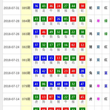
36
43
46
24
27
44
30
2018-07-31
085期
蛇
双
红
猪
龙
牛
猪
猴
兔
蛇
43
11
07
26
05
30
17
2018-07-28
084期
马
单
绿
龙
鼠
龙
鸡
马
蛇
马
37
46
49
32
44
22
38
2018-07-26
083期
鸡
双
绿
狗
牛
狗
兔
兔
牛
鸡
37
32
17
27
16
02
12
2018-07-24
082期
猪
双
红
狗
兔
马
猴
羊
鸡
猪
37
14
15
13
44
38
40
2018-07-21
081期
羊
双
红
狗
鸡
猴
狗
兔
鸡
羊
25
42
12
16
23
40
20
2018-07-19
080期
兔
双
蓝
狗
蛇
猪
羊
鼠
羊
兔
41
06
36
48
10
32
47
2018-07-17
079期
鼠
单
蓝
马
蛇
猪
猪
牛
兔
鼠
33
13
07
36
22
27
45
2018-07-14
078期
虎
单
红
虎
狗
龙
猪
牛
猴
虎