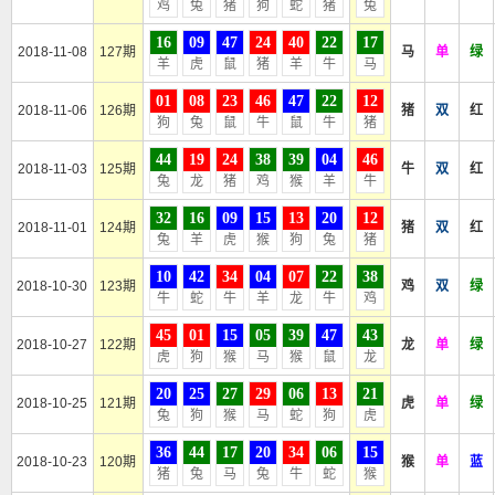
鸡
兔
猪
狗
蛇
猪
兔
16
09
47
24
40
22
17
2018-11-08
127期
马
单
绿
羊
虎
鼠
猪
羊
牛
马
01
08
23
46
47
22
12
2018-11-06
126期
猪
双
红
狗
兔
鼠
牛
鼠
牛
猪
44
19
24
38
39
04
46
2018-11-03
125期
牛
双
红
兔
龙
猪
鸡
猴
羊
牛
32
16
09
15
13
20
12
2018-11-01
124期
猪
双
红
兔
羊
虎
猴
狗
兔
猪
10
42
34
04
07
22
38
2018-10-30
123期
鸡
双
绿
牛
蛇
牛
羊
龙
牛
鸡
45
01
15
05
39
47
43
2018-10-27
122期
龙
单
绿
虎
狗
猴
马
猴
鼠
龙
20
25
27
29
06
13
21
2018-10-25
121期
虎
单
绿
兔
狗
猴
马
蛇
狗
虎
36
44
17
20
34
06
15
2018-10-23
120期
猴
单
蓝
猪
兔
马
兔
牛
蛇
猴