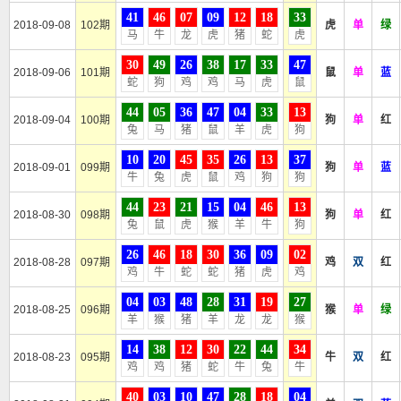
41
46
07
09
12
18
33
2018-09-08
102期
虎
单
绿
马
牛
龙
虎
猪
蛇
虎
30
49
26
38
17
33
47
2018-09-06
101期
鼠
单
蓝
蛇
狗
鸡
鸡
马
虎
鼠
44
05
36
47
04
33
13
2018-09-04
100期
狗
单
红
兔
马
猪
鼠
羊
虎
狗
10
20
45
35
26
13
37
2018-09-01
099期
狗
单
蓝
牛
兔
虎
鼠
鸡
狗
狗
44
23
21
15
04
46
13
2018-08-30
098期
狗
单
红
兔
鼠
虎
猴
羊
牛
狗
26
46
18
30
36
09
02
2018-08-28
097期
鸡
双
红
鸡
牛
蛇
蛇
猪
虎
鸡
04
03
48
28
31
19
27
2018-08-25
096期
猴
单
绿
羊
猴
猪
羊
龙
龙
猴
14
38
12
30
22
44
34
2018-08-23
095期
牛
双
红
鸡
鸡
猪
蛇
牛
兔
牛
40
03
10
47
28
18
04