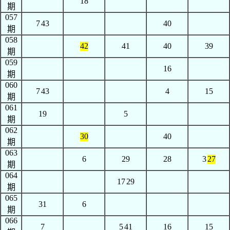
18
期
057
7
43
40
期
058
42
41
40
39
期
059
16
期
060
7
43
4
15
期
061
19
5
期
062
30
40
期
063
6
29
28
3
27
期
064
17
29
期
065
31
6
期
066
7
5
41
16
15