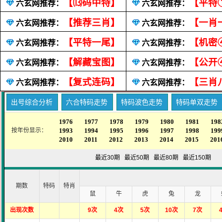
【⒀码中特】
【平特
六玄网推荐：
六玄网推荐：
【推荐三肖】
【一肖
六玄网推荐：
六玄网推荐：
【平特一尾】
【机密
六玄网推荐：
六玄网推荐：
【解藏宝图】
【公开
六玄网推荐：
六玄网推荐：
【复式连码】
【三肖
六玄网推荐：
六玄网推荐：