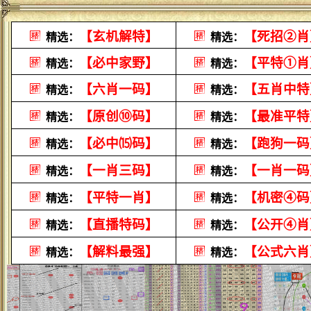
【玄机解特】
【死招②肖
精选：
精选：
【必中家野】
【平特①肖
精选：
精选：
【六肖一码】
【五肖中特
精选：
精选：
【原创⑩码】
【最准平特
精选：
精选：
【必中⒂码】
【跑狗一码
精选：
精选：
【一肖三码】
【一肖一码
精选：
精选：
【平特一肖】
【机密④码
精选：
精选：
【直播特码】
【公开④肖
精选：
精选：
【解料最强】
【公式六肖
精选：
精选：