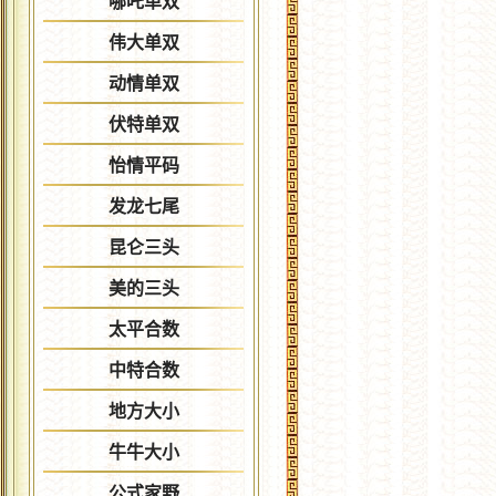
哪吒单双
伟大单双
动情单双
伏特单双
怡情平码
发龙七尾
昆仑三头
美的三头
太平合数
中特合数
地方大小
牛牛大小
公式家野