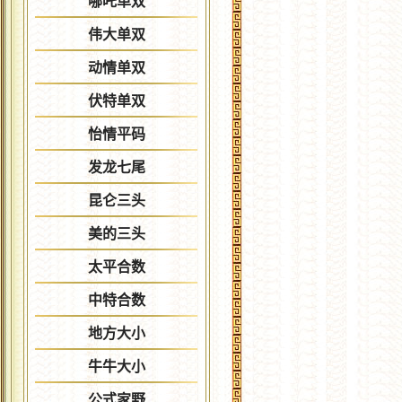
哪吒单双
伟大单双
动情单双
伏特单双
怡情平码
发龙七尾
昆仑三头
美的三头
太平合数
中特合数
地方大小
牛牛大小
公式家野