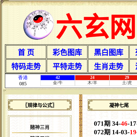
六玄网
首 页
彩色图库
黑白图库
特码走势
平特走势
生肖走势
〖规律与公式〗
凝神七尾
赌神三肖