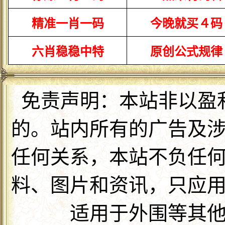
精准一肖一码
今晚就买４码
六肖稳稳中特
原创公式规律
免责声明：本站非以盈
的。站内所有的广告及
任何关系，本站不负任
料、图片和资讯，只应
适用于外围等其