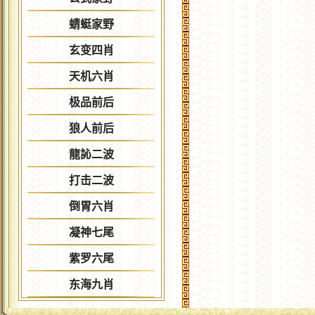
蜻蜓家野
玄变四肖
天机六肖
极品前后
狼人前后
龍訫二波
打击二波
倒胃六肖
凝神七尾
紫罗六尾
东海九肖