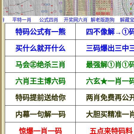
平特一肖
公式四肖
开奖网六肖
解老版跑狗
解藏宝图
特码公式有一熊
四不像解→①
买什么就开什么
三码爆出三中
马会㊣绝杀三肖
最强解①肖①
六肖王主博六码
六玄★一肖一
特码提前送给你
两肖免费再公
内幕一句解一码
大胆买精准一
惊爆一肖一码
五点来特码料