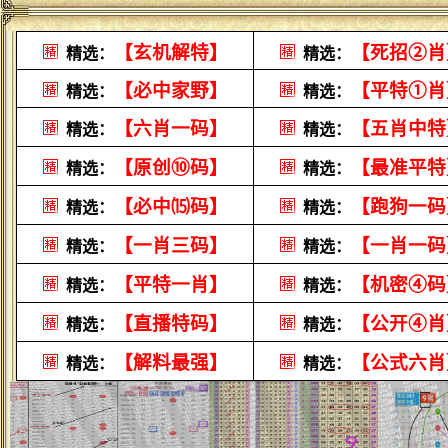
【玄机解特】
【死招②肖
精选：
精选：
【必中家野】
【平特①肖
精选：
精选：
【六肖一码】
【五肖中特
精选：
精选：
【原创⑩码】
【最准平特
精选：
精选：
【必中⒂码】
【跑狗一码
精选：
精选：
【一肖三码】
【一肖一码
精选：
精选：
【平特一肖】
【机密④码
精选：
精选：
【直播特码】
【公开④肖
精选：
精选：
【解料最强】
【公式六肖
精选：
精选：